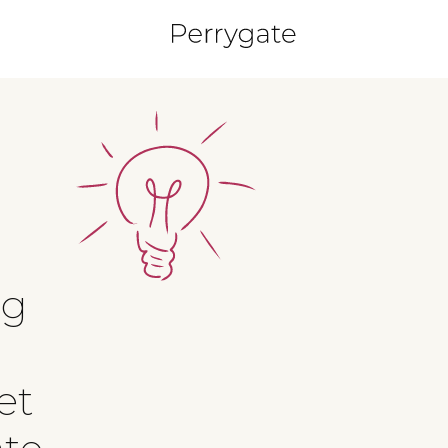
ng
et